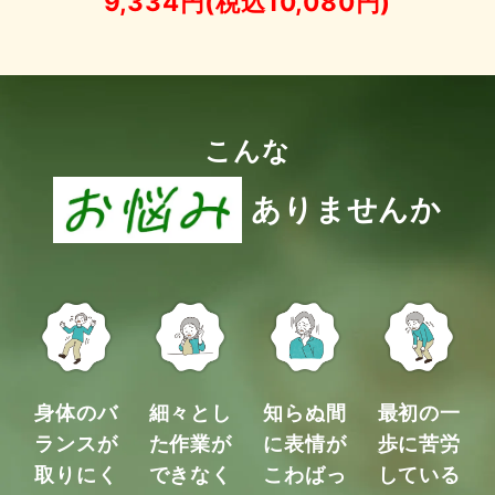
9,334円(税込10,080円)
こんな
ありませんか
身体のバ
細々とし
知らぬ間
最初の一
ランスが
た作業が
に表情が
歩に
苦労
取りにく
できなく
こわばっ
している