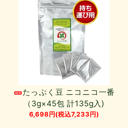
たっぷく豆 ニコニコ一番
（3g×45包 計135g入)
6,698円(税込7,233円)