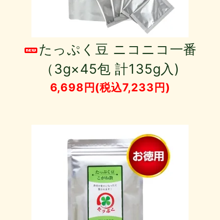
たっぷく豆 ニコニコ一番
（3g×45包 計135g入)
6,698円(税込7,233円)